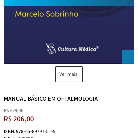
Ver mais
MANUAL BÁSICO EM OFTALMOLOGIA
R$
229,00
R$
206,00
O
preço
O
ISBN: 978-65-89791-51-5
original
preço