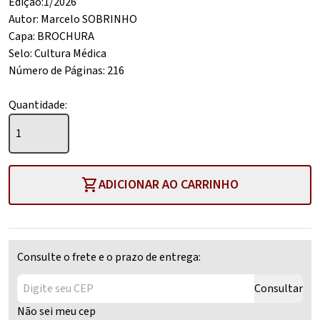
Edição:1/2026
era:
atual
Autor: Marcelo SOBRINHO
R$ 229,00.
é:
Capa: BROCHURA
R$ 206,00.
Selo: Cultura Médica
Número de Páginas: 216
Quantidade:
Manual
Básico
em
Oftalmologia
shopping_cart
ADICIONAR AO CARRINHO
quantidade
Consulte o frete e o prazo de entrega:
Consultar
Não sei meu cep