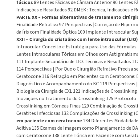
fácicos
89 Lentes Fácicas de Câmara Anterior 90 Lentes F
Indicações e Resultados 92 DMEK : Técnica, Indicações e
PARTE XX – Formas alternativas de tratamento cirúrg
Finalidade Refrativa 97 Perspectivas |Correção de Hipe
da Íris com Finalidade Óptica 100 Implante Intraocular S
XXII – Cirurgia do cristalino com lente intraocular (LIO)
Intraocular: Conceito e Estratégia para Uso das Fórmulas 
Lentes Intraoculares Tóricas em Olhos com Astigmatismo I
111 Implante Secundário de LIO: Técnicas e Resultados 11
114 Perspectivas | Por Que o Cirurgião Refrativo Precisa
Ceratocone 116 Refração em Pacientes com Ceratocone: De
Diagnóstico e Acompanhamento do KC 119 Perspectivas | O
Biologia da Cirurgia de CXL 121 Indicações de Crosslinki
Inovações no Tratamento do Crosslinking 125 Protocolo T
Crosslinking em Córneas Finas 129 Combinação de Crossl
Ceratites Infecciosas 132 Complicações de Crosslinking (C
em paciente com ceratocone
134 Diferentes Modalidade
Aditiva 135 Exames de Imagem como Planejamento de DALK 
com Ceratocone 138 Lente Tórica em Paciente com Cerato