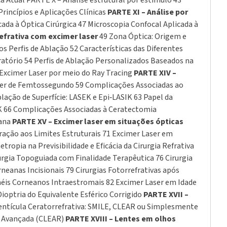
ca Atual PARTE X – Análise estrutural por estímulo 43
Princípios e Aplicações Clínicas
PARTE XI – Análise por
ada à Óptica Cirúrgica 47 Microscopia Confocal Aplicada à
refrativa com excimer laser
49 Zona Óptica: Origem e
s Perfis de Ablação 52 Características das Diferentes
atório 54 Perfis de Ablação Personalizados Baseados na
Excimer Laser por meio do Ray Tracing
PARTE XIV –
Laser de Femtossegundo 59 Complicações Associadas ao
lação de Superfície: LASEK e Epi‑LASIK 63 Papel da
PRK 66 Complicações Associadas à Ceratectomia
tana
PARTE XV – Excimer laser em situações ópticas
ração aos Limites Estruturais 71 Excimer Laser em
opia na Previsibilidade e Eficácia da Cirurgia Refrativa
rgia Topoguiada com Finalidade Terapêutica 76 Cirurgia
neanas Incisionais 79 Cirurgias Fotorrefrativas após
Anéis Corneanos Intraestromais 82 Excimer Laser em Idade
ioptria do Equivalente Esférico Corrigido
PARTE XVII –
Lentícula Ceratorrefrativa: SMILE, CLEAR ou Simplesmente
va Avançada (CLEAR)
PARTE XVIII – Lentes em olhos