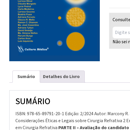
Óptica
Cirúrgica
–
Consulte
evidências
científicas
e
Não sei 
aplicabili
prática
2a.
Ed.
quantidad
Sumário
Detalhes do Livro
SUMÁRIO
ISBN: 978-65-89791-20-1 Edição: 2/2024 Autor: Marcony R
Considerações Éticas e Legais sobre Cirurgia Refrativa 2 
em Cirurgia Refrativa
PARTE II – Avaliação do candidato 