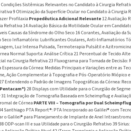
6 Condições Sistêmicas Relevantes no Candidato à Cirurgia Refrat
ativa 9 Otimização da Superfície Ocular no Candidato à Cirurgia Re
azer Profilaxia
Propedêutica Adicional Relevante
12 Avaliação R
 Refrativa 14 Avaliação Básica da Motilidade Ocular em Candidato
íveis Causas da Síndrome do Olho Seco 16 Corantes, Avaliação da Su
 Seco Inflamatório: Lubrificantes Oculares, Anti‑Inflamatórios 
agem, Luz Intensa Pulsada, Termoterapia Pulsátil e Azitromicin
rnea Normal Suporta: Análise Crítica 21 Percentual de Tecido Alte
icial na Cirurgia Refrativa 23 Fluxograma para Tomada de Decisão: 
a Espessura da Córnea: Medidas Principais e Variações entre as Tec
ocone, Ação Complementar à Topografia e Pós-Operatório Miópico 
 27 Entendendo o Padrão de Imagens Topográficas da Córnea: Reco
 (Pentacam®)
28 Displays com Utilidade para o Cirurgião de Seg
lay 31 Integração de Tomografia Baseada em Scheimpflug e Avalia
tromal de Córnea
PARTE VIII – Tomografia por Dual Scheimpflug 
® 34 Santhiago PTA Report®: PTA Incorporado ao Galilei® com Tecn
o Galilei® para Planejamento de Implante de Anel Intraestromal
ODP‑scan III e sua Utilidade para o Cirurgião Refrativo 39 Sirius: