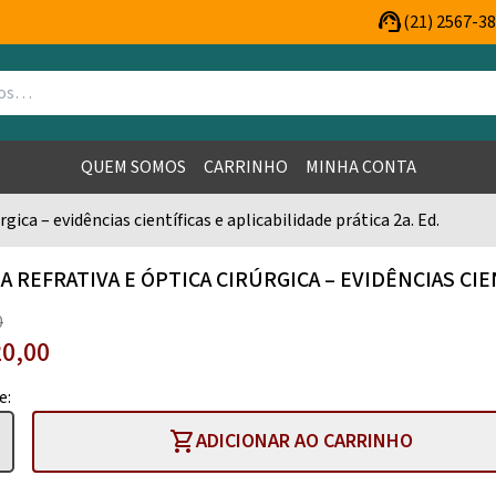
support_agent
(21) 2567-3
QUEM SOMOS
CARRINHO
MINHA CONTA
rgica – evidências científicas e aplicabilidade prática 2a. Ed.
A REFRATIVA E ÓPTICA CIRÚRGICA – EVIDÊNCIAS CIEN
0
0,00
e:
shopping_cart
ADICIONAR AO CARRINHO
.
.