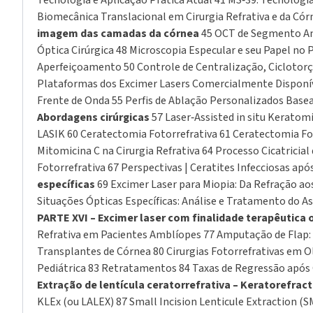
Tecnologia e Aplicação Prática Atual 41 MS‑39: Tecnologia
Biomecânica Translacional em Cirurgia Refrativa e da Córne
imagem das camadas da córnea
45 OCT de Segmento Ante
Óptica Cirúrgica 48 Microscopia Especular e seu Papel no
Aperfeiçoamento 50 Controle de Centralização, Cicloto
Plataformas dos Excimer Lasers Comercialmente Disponív
Frente de Onda 55 Perfis de Ablação Personalizados Base
Abordagens cirúrgicas
57 Laser‑Assisted in situ Keratom
LASIK 60 Ceratectomia Fotorrefrativa 61 Ceratectomia Foto
Mitomicina C na Cirurgia Refrativa 64 Processo Cicatrici
Fotorrefrativa 67 Perspectivas | Ceratites Infecciosas ap
específicas
69 Excimer Laser para Miopia: Da Refração ao
Situações Ópticas Específicas: Análise e Tratamento do As
PARTE XVI – Excimer laser com finalidade terapêutic
Refrativa em Pacientes Amblíopes 77 Amputação de Flap: In
Transplantes de Córnea 80 Cirurgias Fotorrefrativas em O
Pediátrica 83 Retratamentos 84 Taxas de Regressão após C
Extração de lentícula ceratorrefrativa – Keratorefract
KLEx (ou LALEX) 87 Small Incision Lenticule Extraction (