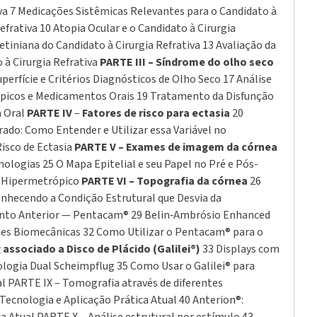
iva 7 Medicações Sistêmicas Relevantes para o Candidato à
frativa 10 Atopia Ocular e o Candidato à Cirurgia
etiniana do Candidato à Cirurgia Refrativa 13 Avaliação da
 à Cirurgia Refrativa
PARTE III – Síndrome do olho seco
perfície e Critérios Diagnósticos de Olho Seco 17 Análise
Tópicos e Medicamentos Orais 19 Tratamento da Disfunção
a Oral
PARTE IV
–
Fatores de risco para ectasia
20
rado: Como Entender e Utilizar essa Variável no
Risco de Ectasia
PARTE V – Exames de imagem da córnea
nologias 25 O Mapa Epitelial e seu Papel no Pré e Pós-
e Hipermetrópico
PARTE VI – Topografia da córnea
26
nhecendo a Condição Estrutural que Desvia da
mento Anterior — Pentacam® 29 Belin‑Ambrósio Enhanced
ções Biomecânicas 32 Como Utilizar o Pentacam® para o
associado a Disco de Plácido (Galilei®)
33 Displays com
ologia Dual Scheimpflug 35 Como Usar o Galilei® para
 PARTE IX – Tomografia através de diferentes
 Tecnologia e Aplicação Prática Atual 40 Anterion®: