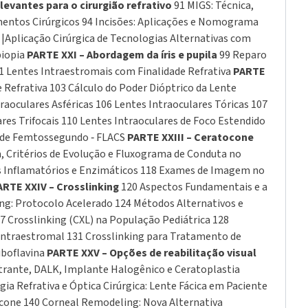
levantes para o cirurgião refrativo
91 MIGS: Técnica,
imentos Cirúrgicos 94 Incisões: Aplicações e Nomograma
 |Aplicação Cirúrgica de Tecnologias Alternativas com
biopia
PARTE XXI – Abordagem da íris e pupila
99 Reparo
01 Lentes Intraestromais com Finalidade Refrativa
PARTE
e Refrativa 103 Cálculo do Poder Dióptrico da Lente
raoculares Asféricas 106 Lentes Intraoculares Tóricas 107
res Trifocais 110 Lentes Intraoculares de Foco Estendido
er de Femtossegundo ‑ FLACS
PARTE XXIII – Ceratocone
a, Critérios de Evolução e Fluxograma de Conduta no
es Inflamatórios e Enzimáticos 118 Exames de Imagem no
ARTE XXIV – Crosslinking
120 Aspectos Fundamentais e a
ing: Protocolo Acelerado 124 Métodos Alternativos e
 Crosslinking (CXL) na População Pediátrica 128
Intraestromal 131 Crosslinking para Tratamento de
iboflavina
PARTE XXV – Opções de reabilitação visual
etrante, DALK, Implante Halogênico e Ceratoplastia
 Refrativa e Óptica Cirúrgica: Lente Fácica em Paciente
cone 140 Corneal Remodeling: Nova Alternativa