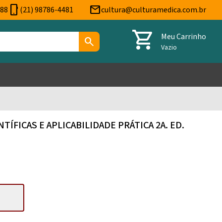
phone_android
mail
888
(21) 98786-4481
cultura@culturamedica.com.br
shopping_cart
Meu Carrinho
search
Vazio
TÍFICAS E APLICABILIDADE PRÁTICA 2A. ED.