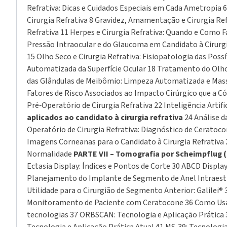
Refrativa: Dicas e Cuidados Especiais em Cada Ametropia 
Cirurgia Refrativa 8 Gravidez, Amamentação e Cirurgia Refr
Refrativa 11 Herpes e Cirurgia Refrativa: Quando e Como F
Pressão Intraocular e do Glaucoma em Candidato à Cirurgia
15 Olho Seco e Cirurgia Refrativa: Fisiopatologia das Poss
Automatizada da Superfície Ocular 18 Tratamento do Olho
das Glândulas de Meibômio: Limpeza Automatizada e Mass
Fatores de Risco Associados ao Impacto Cirúrgico que a Có
Pré‑Operatório de Cirurgia Refrativa 22 Inteligência Artif
aplicados ao candidato à cirurgia refrativa
24 Análise d
Operatório de Cirurgia Refrativa: Diagnóstico de Cerat
Imagens Corneanas para o Candidato à Cirurgia Refrativa
Normalidade
PARTE VII – Tomografia por Scheimpflug
Ectasia Display: Índices e Pontos de Corte 30 ABCD Disp
Planejamento do Implante de Segmento de Anel Intraes
Utilidade para o Cirurgião de Segmento Anterior: Galilei
Monitoramento de Paciente com Ceratocone 36 Como Usar 
tecnologias 37 ORBSCAN: Tecnologia e Aplicação Prática 38 