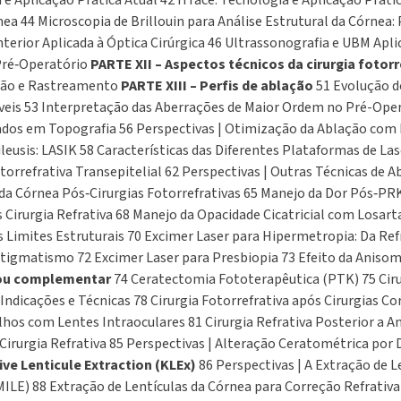
 e Aplicação Prática Atual 42 iTrace: Tecnologia e Aplicação Práti
a 44 Microscopia de Brillouin para Análise Estrutural da Córnea: 
rior Aplicada à Óptica Cirúrgica 46 Ultrassonografia e UBM Aplic
 Pré‑Operatório
PARTE XII – Aspectos técnicos da cirurgia fotor
rção e Rastreamento
PARTE XIII – Perfis de ablação
51 Evolução do
eis 53 Interpretação das Aberrações de Maior Ordem no Pré-Oper
ados em Topografia 56 Perspectivas | Otimização da Ablação com 
ileusis: LASIK 58 Características das Diferentes Plataformas de 
rrefrativa Transepitelial 62 Perspectivas | Outras Técnicas de Ab
al da Córnea Pós‑Cirurgias Fotorrefrativas 65 Manejo da Dor Pós‑
ós Cirurgia Refrativa 68 Manejo da Opacidade Cicatricial com Losar
s Limites Estruturais 70 Excimer Laser para Hipermetropia: Da Ref
tigmatismo 72 Excimer Laser para Presbiopia 73 Efeito da Anisometr
a ou complementar
74 Ceratectomia Fototerapêutica (PTK) 75 Ciru
dicações e Técnicas 78 Cirurgia Fotorrefrativa após Cirurgias Cor
lhos com Lentes Intraoculares 81 Cirurgia Refrativa Posterior a 
irurgia Refrativa 85 Perspectivas | Alteração Ceratométrica por D
ive Lenticule Extraction (KLEx)
86 Perspectivas | A Extração de 
SMILE) 88 Extração de Lentículas da Córnea para Correção Refrati