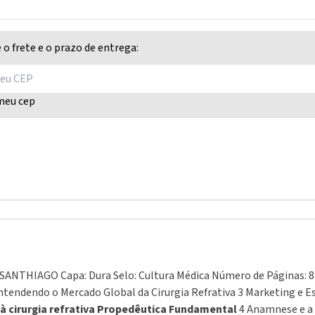
 o frete e o prazo de entrega:
meu cep
dade
e
. SANTHIAGO Capa: Dura Selo: Cultura Médica Número de Páginas: 
Entendendo o Mercado Global da Cirurgia Refrativa 3 Marketing e E
à cirurgia refrativa
Propedêutica Fundamental
4 Anamnese e a 