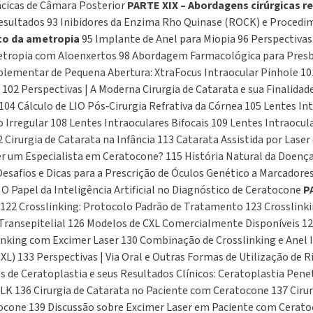
ácicas de Câmara Posterior
PARTE XIX – Abordagens cirúrgicas re
 Resultados 93 Inibidores da Enzima Rho Quinase (ROCK) e Proced
ico da ametropia
95 Implante de Anel para Miopia 96 Perspectivas
rmetropia com Aloenxertos 98 Abordagem Farmacológica para Pres
uplementar de Pequena Abertura: XtraFocus Intraocular Pinhole 1
102 Perspectivas | A Moderna Cirurgia de Catarata e sua Finalidad
104 Cálculo de LIO Pós‑Cirurgia Refrativa da Córnea 105 Lentes Int
rregular 108 Lentes Intraoculares Bifocais 109 Lentes Intraocula
2 Cirurgia de Catarata na Infância 113 Catarata Assistida por Las
 ser um Especialista em Ceratocone? 115 História Natural da Doenç
safios e Dicas para a Prescrição de Óculos Genético a Marcador
 Papel da Inteligência Artificial no Diagnóstico de Ceratocone
P
ng 122 Crosslinking: Protocolo Padrão de Tratamento 123 Crosslink
ransepitelial 126 Modelos de CXL Comercialmente Disponíveis 127
inking com Excimer Laser 130 Combinação de Crosslinking e Anel 
XL) 133 Perspectivas | Via Oral e Outras Formas de Utilização de R
s de Ceratoplastia e seus Resultados Clínicos: Ceratoplastia Pen
136 Cirurgia de Catarata no Paciente com Ceratocone 137 Cirurgia
cone 139 Discussão sobre Excimer Laser em Paciente com Cerato