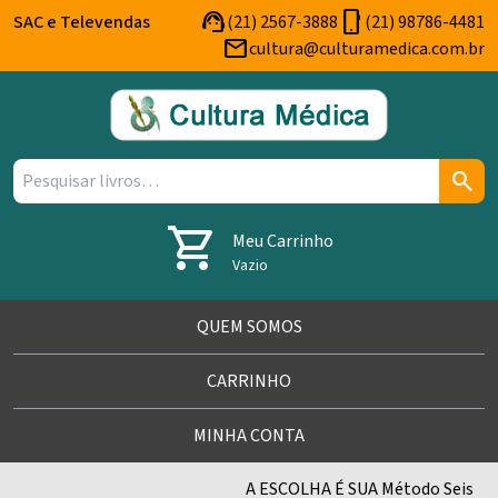
support_agent
phone_android
SAC e Televendas
(21) 2567-3888
(21) 98786-4481
mail
cultura@culturamedica.com.br
Pesquisar
search
por:
shopping_cart
Meu Carrinho
Vazio
QUEM SOMOS
CARRINHO
MINHA CONTA
A ESCOLHA É SUA Método Seis