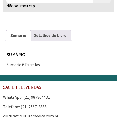
lente
Não sei meu cep
intraocular
quantidade
Sumário
Detalhes do Livro
SUMÁRIO
Sumario 6 Estrelas
SAC E TELEVENDAS
WhatsApp: (21) 987864481
Telefone: (21) 2567-3888
cultura@culturamedica.com.br