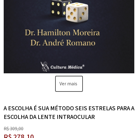
Ver mais
A ESCOLHA É SUA MÉTODO SEIS ESTRELAS PARA A
ESCOLHA DA LENTE INTRAOCULAR
R$
309,00
R$
278,10
O