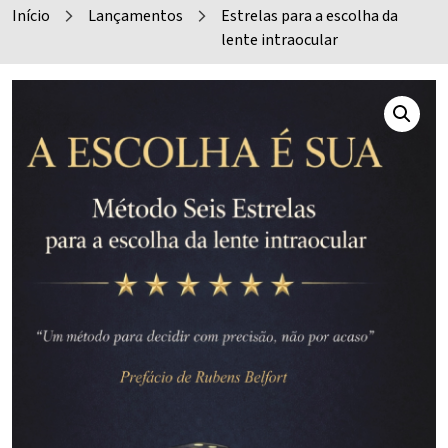
Início
Lançamentos
Estrelas para a escolha da
arrow_forward_ios
arrow_forward_ios
lente intraocular