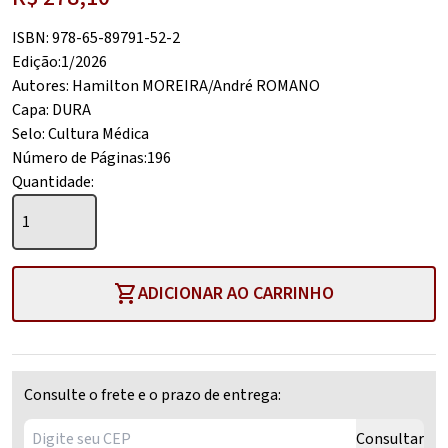
preço
O
ISBN: 978-65-89791-52-2
original
preço
Edição:1/2026
era:
atual
Autores: Hamilton MOREIRA/André ROMANO
R$ 309,00.
é:
Capa: DURA
R$ 278,10.
Selo: Cultura Médica
Número de Páginas:196
Quantidade:
A
ESCOLHA
É
SUA
shopping_cart
ADICIONAR AO CARRINHO
Método
Seis
Estrelas
para
Consulte o frete e o prazo de entrega:
a
escolha
Consultar
da